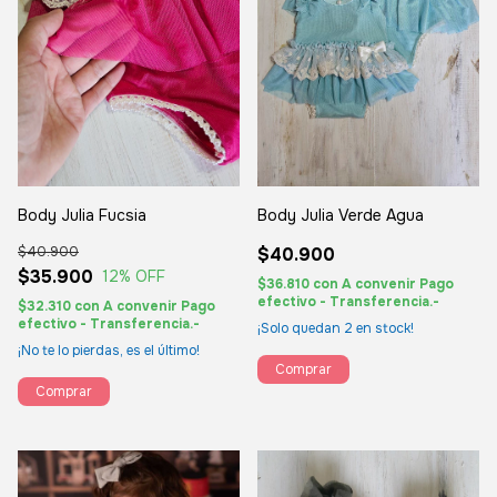
Body Julia Fucsia
Body Julia Verde Agua
$40.900
$40.900
$35.900
12
% OFF
$36.810
con
A convenir Pago
efectivo - Transferencia.-
$32.310
con
A convenir Pago
efectivo - Transferencia.-
¡Solo quedan
2
en stock!
¡No te lo pierdas, es el último!
Comprar
Comprar