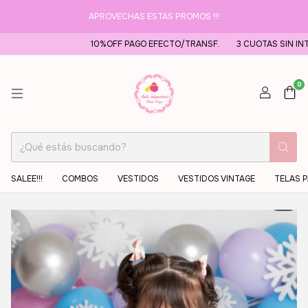
APROVECHAS ESTAS PROMOS !!!
10%OFF PAGO EFECTO/TRANSF.
3 CUOTAS SIN INTERES EN COMPRAS A P
0
SALEE!!!
COMBOS
VESTIDOS
VESTIDOS VINTAGE
TELAS 