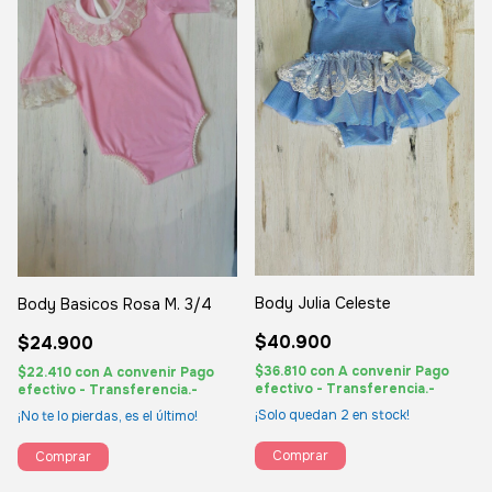
Body Julia Celeste
Body Basicos Rosa M. 3/4
$40.900
$24.900
$36.810
con
A convenir Pago
$22.410
con
A convenir Pago
efectivo - Transferencia.-
efectivo - Transferencia.-
¡Solo quedan
2
en stock!
¡No te lo pierdas, es el último!
Comprar
Comprar