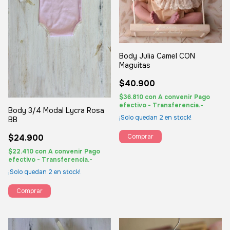
Body Julia Camel CON
Maguitas
$40.900
$36.810
con
A convenir Pago
efectivo - Transferencia.-
Body 3/4 Modal Lycra Rosa
¡Solo quedan
2
en stock!
BB
$24.900
Comprar
$22.410
con
A convenir Pago
efectivo - Transferencia.-
¡Solo quedan
2
en stock!
Comprar