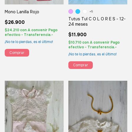
Mono Lanilla Rojo
+5
Tutus Tul C O L O R E S - 12-
$26.900
24 meses
$24.210
con
A convenir Pago
$11.900
efectivo - Transferencia.-
¡No te lo pierdas, es el último!
$10.710
con
A convenir Pago
efectivo - Transferencia.-
Comprar
¡No te lo pierdas, es el último!
Comprar