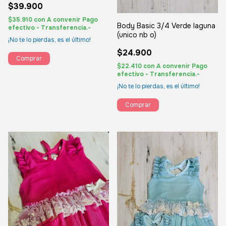
$39.900
$35.910
con
A convenir Pago
Body Basic 3/4 Verde laguna
efectivo - Transferencia.-
(unico nb o)
¡No te lo pierdas, es el último!
$24.900
Comprar
$22.410
con
A convenir Pago
efectivo - Transferencia.-
¡No te lo pierdas, es el último!
Comprar