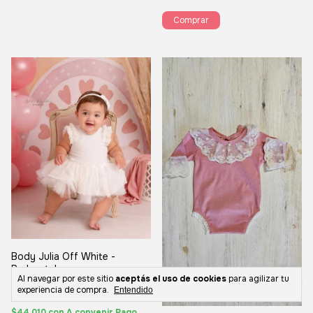
Comprar
Body Julia Off White -
Perlas+tul
Al navegar por este sitio
aceptás el uso de cookies
para agilizar tu
experiencia de compra.
Entendido
$48.900
$44.010
con
A convenir Pago