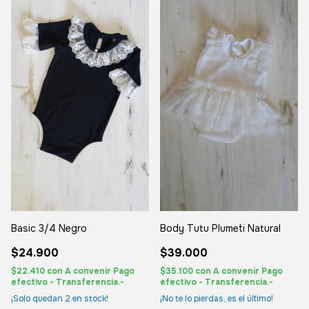
Basic 3/4 Negro
Body Tutu Plumeti Natural
$24.900
$39.000
$22.410
con
A convenir Pago
$35.100
con
A convenir Pago
efectivo - Transferencia.-
efectivo - Transferencia.-
¡Solo quedan
2
en stock!
¡No te lo pierdas, es el último!