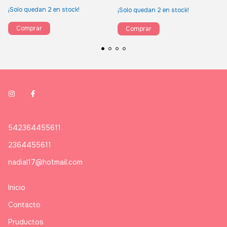
¡Solo quedan
2
en stock!
¡Solo quedan
2
en stock!
Comprar
Comprar
542364455611
2364455611
nadial17@hotmail.com
Inicio
Contacto
Pruductos