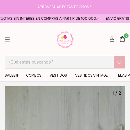
APROVECHAS ESTAS PROMOS !!!
 SIN INTERES EN COMPRAS A PARTIR DE 100.000.-
ENVIÓ GRATIS A PAR
0
SALEE!!!
COMBOS
VESTIDOS
VESTIDOS VINTAGE
TELAS 
1
/
2