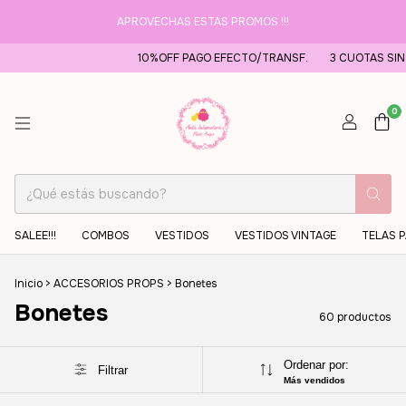
APROVECHAS ESTAS PROMOS !!!
10%OFF PAGO EFECTO/TRANSF.
3 CUOTAS SIN INTERES EN COMPRAS
0
SALEE!!!
COMBOS
VESTIDOS
VESTIDOS VINTAGE
TELAS 
Inicio
>
ACCESORIOS PROPS
>
Bonetes
Bonetes
60 productos
Ordenar por:
Filtrar
Más vendidos