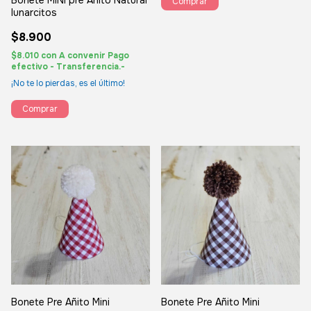
Bonete MINi pre Añito Natural
Comprar
lunarcitos
$8.900
$8.010
con
A convenir Pago
efectivo - Transferencia.-
¡No te lo pierdas, es el último!
Comprar
Bonete Pre Añito Mini
Bonete Pre Añito Mini