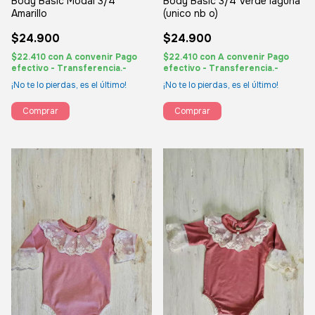
Body Basic 3/4 Verde laguna
Body Basic Modal 3/4
(unico nb o)
Amarillo
$24.900
$24.900
$22.410
con
A convenir Pago
$22.410
con
A convenir Pago
efectivo - Transferencia.-
efectivo - Transferencia.-
¡No te lo pierdas, es el último!
¡No te lo pierdas, es el último!
Comprar
Comprar