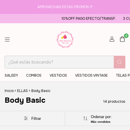
APROVECHAS ESTAS PROMOS !!!
10%OFF PAGO EFECTO/TRANSF.
3 CUOTAS SI
0
SALEE!!!
COMBOS
VESTIDOS
VESTIDOS VINTAGE
TELAS 
Inicio
>
ELLAS
>
Body Basic
Body Basic
14 productos
Ordenar por:
Filtrar
Más vendidos