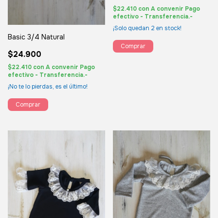
$22.410
con
A convenir Pago
efectivo - Transferencia.-
¡Solo quedan
2
en stock!
Basic 3/4 Natural
Comprar
$24.900
$22.410
con
A convenir Pago
efectivo - Transferencia.-
¡No te lo pierdas, es el último!
Comprar