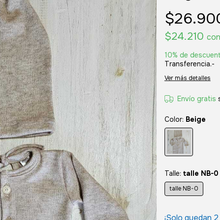
$26.90
$24.210
co
10% de descuen
Transferencia.-
Ver más detalles
Envío gratis
Color:
Beige
Talle:
talle NB-0
talle NB-0
¡Solo quedan
2