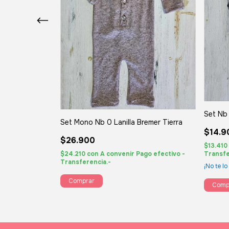
Set Nb
remer Gris plata
Set Mono Nb 0 Lanilla Bremer Tierra
$14.9
$26.900
$13.410
go efectivo -
$24.210
con
A convenir Pago efectivo -
Transfe
Transferencia.-
¡No te lo
Comprar
Comp