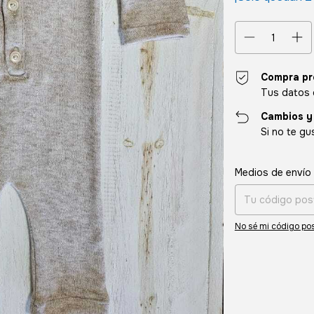
Compra pr
Tus datos 
Cambios y
Si no te gu
Entregas para el CP
Medios de envío
No sé mi código pos