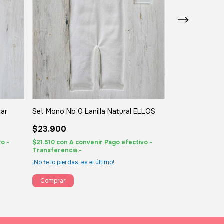
tar
Set Mono Nb 0 Lanilla Natural ELLOS
Set Nb-0 Amaril
$23.900
$9.900
o -
$21.510
con
A convenir Pago efectivo -
$8.910
con
A con
Transferencia.-
Transferencia.-
¡No te lo pierdas, es el último!
¡No te lo pierdas, 
Comprar
Comprar