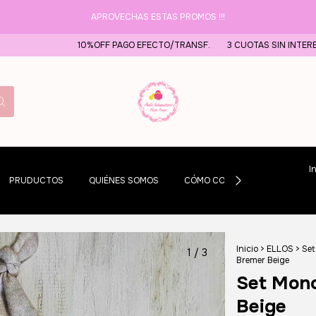
APROVECHAS ESTAS PROMOS !!!
10%OFF PAGO EFECTO/TRANSF.
3 CUOTAS SIN INTERES EN COMP
I
PRUDUCTOS
QUIÉNES SOMOS
CÓMO COMPRAR
Inicio
>
ELLOS
>
Set
1
/
3
Bremer Beige
Set Mono
Beige