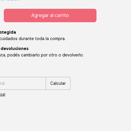
otegida
cuidados durante toda la compra.
 devoluciones
sta, podés cambiarlo por otro o devolverlo.
:
Cambiar CP
Calcular
tal