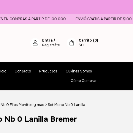
RAS A PARTIR DE 100.000.-
ENVIÓ GRATIS A PARTIR DE $100.000.-
Entrá
/
Carrito
(
0
)
Registráte
$0
nicio
Contacto
Pruductos
Quiénes Somos
Cómo Comprar
 Nb 0 Ellos Monitos y mas
>
Set Mono Nb 0 Lanilla
 Nb 0 Lanilla Bremer