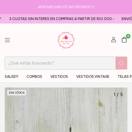
APROVECHAS ESTAS PROMOS !!!
3 CUOTAS SIN INTERES EN COMPRAS A PARTIR DE 100.000.-
ENVIÓ GR
0
SALEE!!!
COMBOS
VESTIDOS
VESTIDOS VINTAGE
TELAS 
SIN STOCK
1
/
5